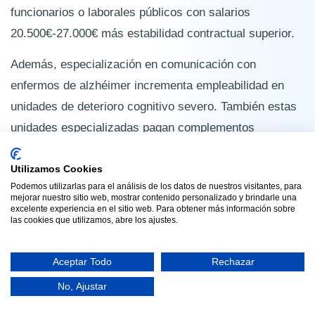
funcionarios o laborales públicos con salarios
20.500€-27.000€ más estabilidad contractual superior.
Además, especialización en comunicación con
enfermos de alzhéimer incrementa empleabilidad en
unidades de deterioro cognitivo severo. También estas
unidades especializadas pagan complementos
salariales 1.500€-2.500€ adicionales anuales
reconociendo formación específica. En consecuencia,
Utilizamos Cookies
Podemos utilizarlas para el análisis de los datos de nuestros visitantes, para
gerocultor especializado en apoyo psicosocial con 5
mejorar nuestro sitio web, mostrar contenido personalizado y brindarle una
excelente experiencia en el sitio web. Para obtener más información sobre
años experiencia puede alcanzar 26.000€-29.000€
las cookies que utilizamos, abre los ajustes.
totales en instituciones de calidad. Igualmente,
certificación MF1019_2 es requisito obligatorio para
Aceptar Todo
Rechazar
ascenso a coordinador de planta (30.000€-36.000€)
No, Ajustar
en residencias medianas-grandes.