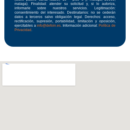
malaga). Finalidad: atender su solicitud y, si lo autoriza,
informarle sobre nuestros servicios. Legitimación:
consentimiento del interesado. Destinatarios: no se cederán
datos a terceros salvo obligación legal. Derechos: acceso,
rectificación, supresión, portabilidad, limitación y oposición,
ejercitables a
info@defoin.es
. Información adicional:
Política de
Privacidad
.