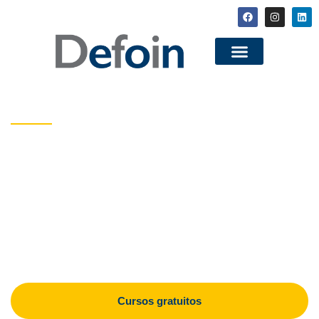
PROFESIONALES DE LA FORMACIÓN
La formación que te
ayudará a alcanzar tus
metas
Elige entre nuestro amplio portfolio de cursos
GRATUITOS, el camino hacía tu desarrollo profesional
Cursos gratuitos