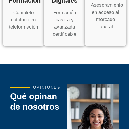
Formación
Digitales
Asesoramiento
en acceso al
Completo
Formación
mercado
catálogo en
básica y
laboral
teleformación
avanzada
certificable
OPINIONES
Qué opinan
de nosotros