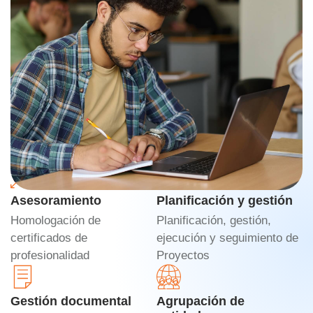
QUÉ OFRECEMOS
¿Eres un centro de
formación?
Te ofrecemos
UNA SOLUCIÓN GLOBAL
para tu
entidad o centro formativo.
Asesoramiento
Planificación y gestión
Homologación de
Planificación, gestión,
certificados de
ejecución y seguimiento de
profesionalidad
Proyectos
Gestión documental
Agrupación de