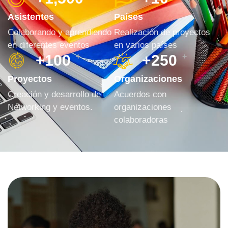
Asistentes
Países
Colaborando y aprendiendo
Realización de proyectos
en diferentes eventos
en varios países
+
100
+
+
250
+
Proyectos
Organizaciones
Creación y desarrollo de
Acuerdos con
Networking y eventos.
organizaciones
colaboradoras