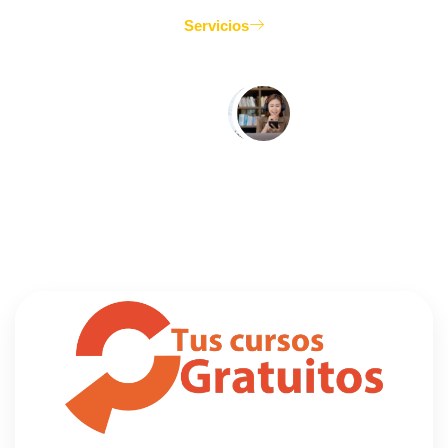
Servicios
Opión de nuestros
4,9 Nuestra
puntuación
alumnos
Basada en opiniones
Muy buena
de Google
experiencia y
grandes
profesionales