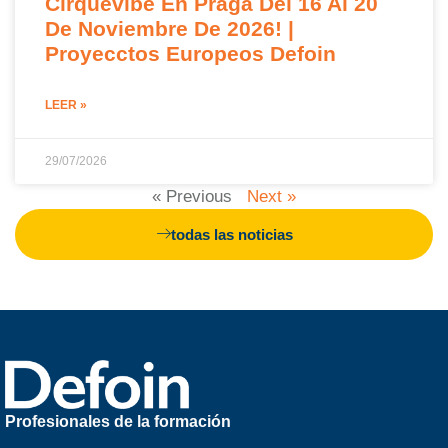
Cirquevibe En Praga Del 16 Al 20
De Noviembre De 2026! |
Proyecctos Europeos Defoin
LEER »
29/07/2026
« Previous
Next »
todas las noticias
Profesionales de la formación