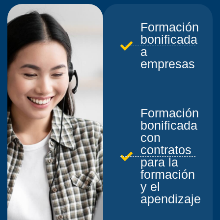
Formación
bonificada
a
empresas
Formación
bonificada
con
contratos
para la
formación
y el
apendizaje