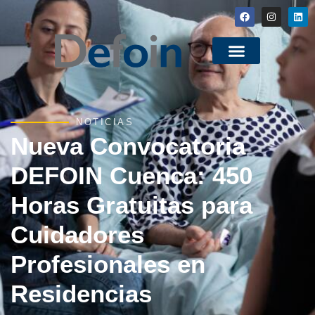
NOTICIAS
Nueva Convocatoria
DEFOIN Cuenca: 450
Horas Gratuitas para
Cuidadores
Profesionales en
Residencias