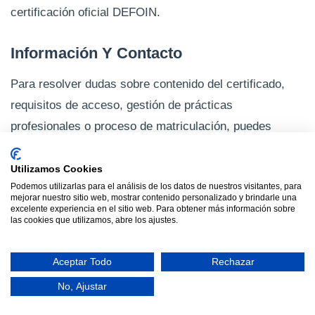
certificación oficial DEFOIN.
Información Y Contacto
Para resolver dudas sobre contenido del certificado,
requisitos de acceso, gestión de prácticas
profesionales o proceso de matriculación, puedes
llamar al
616 304 211
. También escribir a
contacto@tuscursosgratuitos.com
. La coordinadora
Utilizamos Cookies
Podemos utilizarlas para el análisis de los datos de nuestros visitantes, para
del certificado es Beatriz Romero de la delegación
mejorar nuestro sitio web, mostrar contenido personalizado y brindarle una
DEFOIN Castilla-La Mancha. El servicio de información
excelente experiencia en el sitio web. Para obtener más información sobre
las cookies que utilizamos, abre los ajustes.
atiende de lunes a jueves de 9:00 a 18:00h y viernes de
9:00 a 15:00h.
Aceptar Todo
Rechazar
No, Ajustar
Contacto DEFOIN