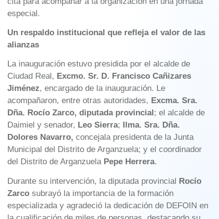
cita para acompañar a la organización en una jornada
especial.
Un respaldo institucional que refleja el valor de las
alianzas
La inauguración estuvo presidida por el alcalde de
Ciudad Real,
Excmo. Sr. D. Francisco Cañizares
Jiménez
, encargado de la inauguración. Le
acompañaron, entre otras autoridades,
Excma. Sra.
Dña. Rocío Zarco, diputada provincial
; el alcalde de
Daimiel y senador,
Leo Sierra
;
Ilma. Sra. Dña.
Dolores Navarro,
concejala presidenta de la Junta
Municipal del Distrito de Arganzuela; y el coordinador
del Distrito de Arganzuela
Pepe Herrera
.
Durante su intervención, la diputada provincial
Rocío
Zarco
subrayó la importancia de la formación
especializada y agradeció la dedicación de DEFOIN en
la cualificación de miles de personas, destacando su