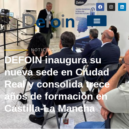
NOTICIAS
DEFOIN inaugura su
nueva sede en Ciudad
Real y consolida trece
años de formación en
Castilla-La Mancha