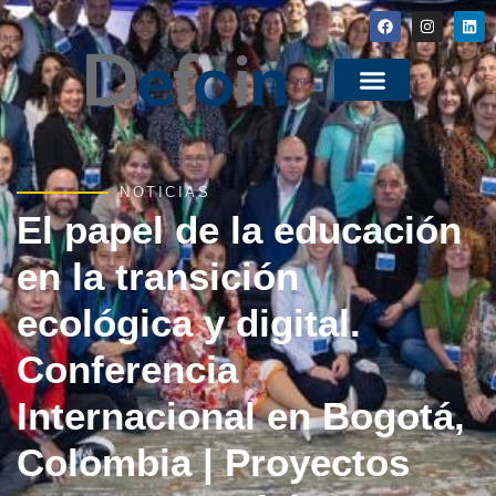
NOTICIAS
El papel de la educación
en la transición
ecológica y digital.
Conferencia
Internacional en Bogotá,
Colombia | Proyectos