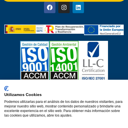
Certificados de calidad
Utilizamos Cookies
Aviso Legal
Política de privacidad
Política de cookies
Podemos utilizarlas para el análisis de los datos de nuestros visitantes, para
Política de calidad
Protección de datos
mejorar nuestro sitio web, mostrar contenido personalizado y brindarle una
Declaración de accesibilidad
excelente experiencia en el sitio web. Para obtener más información sobre
las cookies que utilizamos, abre los ajustes.
Una web de Horinteg