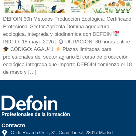
DEFOIN 30h Métodos Producción Ecológica: Certificado
Profesional Sector Agrícola Domina agricultura
ecológica, integrada y biodinámica con DEFOIN
INICIO: 18 mayo 2026 |
DURACIÓN: 30 horas online |
CÓDIGO: AGAU41
Plazas limitadas para
profesionales del sector agrario El curso de producción
ecológica integrada que imparte DEFOIN comienza el 18
de mayo y […]
Profesionales de la formación
Contacto
C. de Ricardo Ortiz, 31, Cdad. Lineal, 28017 Madrid