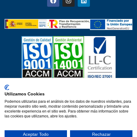
Certificados de calidad
Utilizamos Cookies
Aviso Legal
Política de privacidad
Política de cookies
Podemos utilizarlas para el análisis de los datos de nuestros visitantes, para
Política de calidad
Protección de datos
mejorar nuestro sitio web, mostrar contenido personalizado y brindarle una
Declaración de accesibilidad
excelente experiencia en el sitio web. Para obtener más información sobre
las cookies que utilizamos, abre los ajustes.
Una web de Horinteg
© 2026·Ver 1.0·Formacion Para el Desarrollo e Insercion S.L.
Aceptar Todo
Rechazar