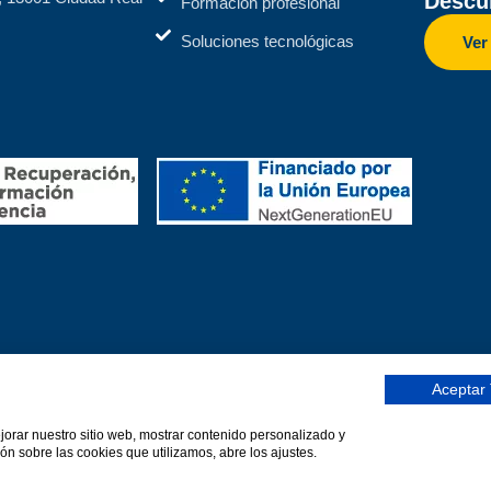
Descub
Formación profesional
Soluciones tecnológicas
Ver
Aceptar
ejorar nuestro sitio web, mostrar contenido personalizado y
DEFOIN)
Una web de Horinteg
ón sobre las cookies que utilizamos, abre los ajustes.
olítica de calidad
Protección de datos
Declaración de accesib