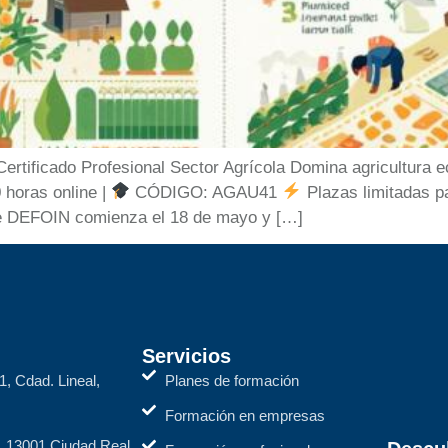
tificado Profesional Sector Agrícola Domina agricultura 
oras online |
CÓDIGO: AGAU41
Plazas limitadas pa
te DEFOIN comienza el 18 de mayo y […]
Servicios
1, Cdad. Lineal,
Planes de formación
Formación en empresas
2, 13001 Ciudad Real