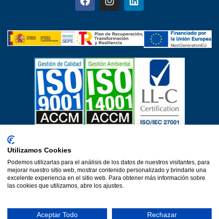
Certificados de calidad
Utilizamos Cookies
Aviso Legal
Política de privacidad
Política de cookies
Podemos utilizarlas para el análisis de los datos de nuestros visitantes, para
Política de calidad
Protección de datos
mejorar nuestro sitio web, mostrar contenido personalizado y brindarle una
Declaración de accesibilidad
excelente experiencia en el sitio web. Para obtener más información sobre
las cookies que utilizamos, abre los ajustes.
Una web de Horinteg
© 2026·Ver 1.0·Formacion Para el Desarrollo e Insercion S.L.
Aceptar Todo
Rechazar