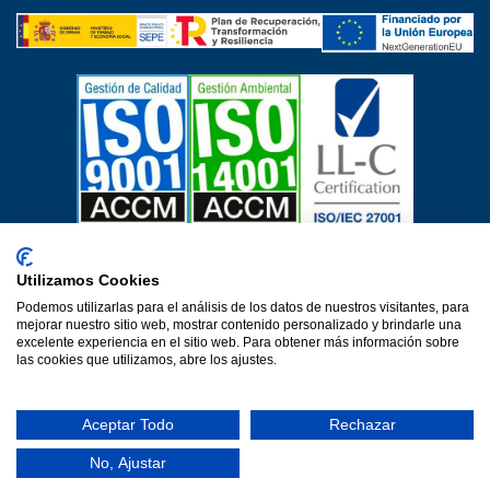
Certificados de calidad
Utilizamos Cookies
Aviso Legal
Política de privacidad
Política de cookies
Podemos utilizarlas para el análisis de los datos de nuestros visitantes, para
Política de calidad
Protección de datos
mejorar nuestro sitio web, mostrar contenido personalizado y brindarle una
excelente experiencia en el sitio web. Para obtener más información sobre
Declaración de accesibilidad
las cookies que utilizamos, abre los ajustes.
Una web de Horinteg
© 2026·Ver 1.0·Formacion Para el Desarrollo e Insercion S.L.
Aceptar Todo
Rechazar
(DEFOIN)
No, Ajustar