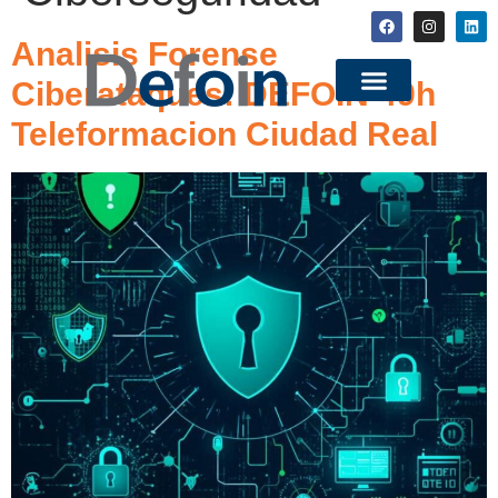
Analisis Forense
Ciberataques: DEFOIN 49h
Teleformacion Ciudad Real