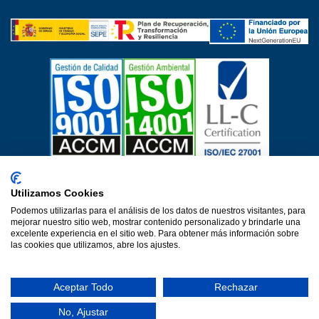
Certificados de calidad
Utilizamos Cookies
Aviso Legal
Política de privacidad
Política de cookies
Podemos utilizarlas para el análisis de los datos de nuestros visitantes, para
Política de calidad
Protección de datos
mejorar nuestro sitio web, mostrar contenido personalizado y brindarle una
Declaración de accesibilidad
excelente experiencia en el sitio web. Para obtener más información sobre
las cookies que utilizamos, abre los ajustes.
Una web de Horinteg
© 2026·Ver 1.0·Formacion Para el Desarrollo e Insercion S.L.
Aceptar Todo
Rechazar
(DEFOIN)
No, Ajustar