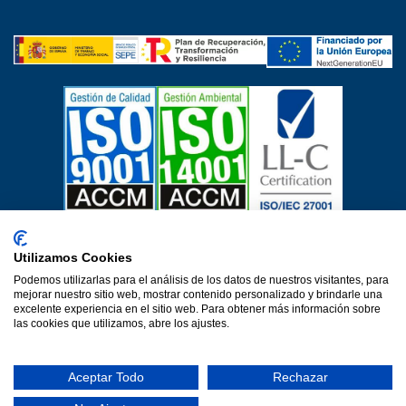
Certificados de calidad
Utilizamos Cookies
Aviso Legal
Política de privacidad
Política de cookies
Podemos utilizarlas para el análisis de los datos de nuestros visitantes, para
Política de calidad
Protección de datos
mejorar nuestro sitio web, mostrar contenido personalizado y brindarle una
Declaración de accesibilidad
excelente experiencia en el sitio web. Para obtener más información sobre
las cookies que utilizamos, abre los ajustes.
Una web de Horinteg
© 2026·Ver 1.0·Formacion Para el Desarrollo e Insercion S.L.
Aceptar Todo
Rechazar
(DEFOIN)