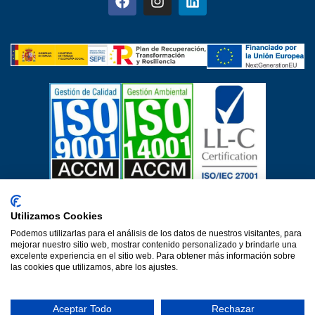
Certificados de calidad
Utilizamos Cookies
Aviso Legal
Política de privacidad
Política de cookies
Podemos utilizarlas para el análisis de los datos de nuestros visitantes, para
Política de calidad
Protección de datos
mejorar nuestro sitio web, mostrar contenido personalizado y brindarle una
Declaración de accesibilidad
excelente experiencia en el sitio web. Para obtener más información sobre
las cookies que utilizamos, abre los ajustes.
Una web de Horinteg
© 2026·Ver 1.0·Formacion Para el Desarrollo e Insercion S.L.
Aceptar Todo
Rechazar