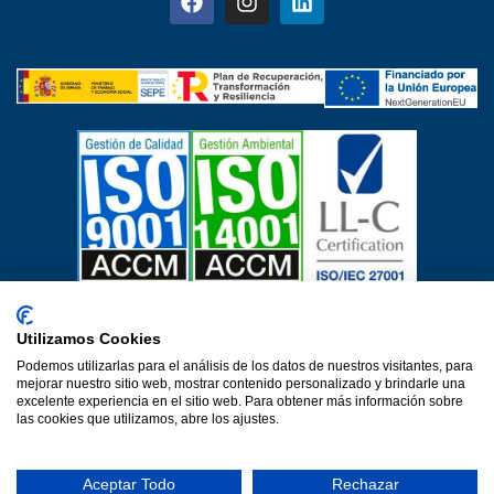
Certificados de calidad
Utilizamos Cookies
Aviso Legal
Política de privacidad
Política de cookies
Podemos utilizarlas para el análisis de los datos de nuestros visitantes, para
Política de calidad
Protección de datos
mejorar nuestro sitio web, mostrar contenido personalizado y brindarle una
Declaración de accesibilidad
excelente experiencia en el sitio web. Para obtener más información sobre
las cookies que utilizamos, abre los ajustes.
Una web de Horinteg
© 2026·Ver 1.0·Formacion Para el Desarrollo e Insercion S.L.
Aceptar Todo
Rechazar