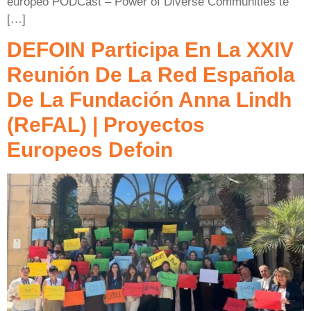
europeo PODCast – Power of Diverse Communities te
[…]
DEFOIN Participa En La XXIV
Reunión De La Red Española
De La Fundación Anna Lindh
(ReFAL) | Proyectos
Europeos Defoin