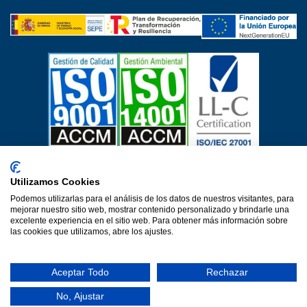
Certificados de calidad
Utilizamos Cookies
Aviso Legal
Política de privacidad
Política de cookies
Podemos utilizarlas para el análisis de los datos de nuestros visitantes, para
Política de calidad
Protección de datos
mejorar nuestro sitio web, mostrar contenido personalizado y brindarle una
excelente experiencia en el sitio web. Para obtener más información sobre
Declaración de accesibilidad
las cookies que utilizamos, abre los ajustes.
Una web de Horinteg
© 2026·Ver 1.0·Formacion Para el Desarrollo e Insercion S.L.
Aceptar Todo
Rechazar
(DEFOIN)
No, Ajustar