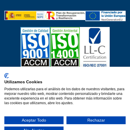
Certificados de calidad
Utilizamos Cookies
Aviso Legal
Política de privacidad
Política de cookies
Podemos utilizarlas para el análisis de los datos de nuestros visitantes, para
Política de calidad
Protección de datos
mejorar nuestro sitio web, mostrar contenido personalizado y brindarle una
Declaración de accesibilidad
excelente experiencia en el sitio web. Para obtener más información sobre
las cookies que utilizamos, abre los ajustes.
Una web de Horinteg
© 2026·Ver 1.0·Formacion Para el Desarrollo e Insercion S.L.
Aceptar Todo
Rechazar
(DEFOIN)