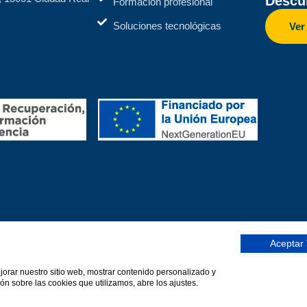
Descub
Formación profesional
Soluciones tecnológicas
Ver
Aceptar
ejorar nuestro sitio web, mostrar contenido personalizado y
DEFOIN)
Una web de Horinteg
ón sobre las cookies que utilizamos, abre los ajustes.
olítica de calidad
Protección de datos
Declaración de accesib