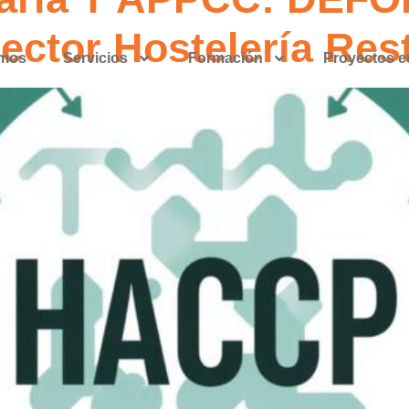
ector Hostelería Res
omos
Servicios
Formación
Proyectos 