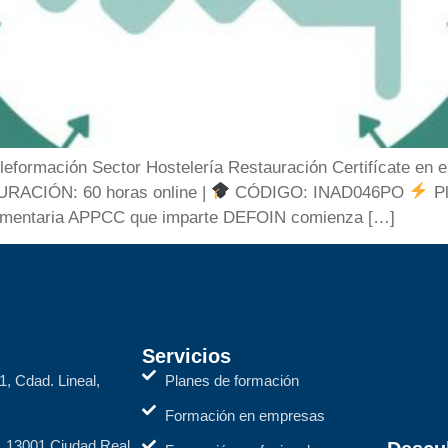
formación Sector Hostelería Restauración Certifícate en el 
RACIÓN: 60 horas online |
CÓDIGO: INAD046PO
Pl
e alimentaria APPCC que imparte DEFOIN comienza […]
Servicios
1, Cdad. Lineal,
Planes de formación
Formación en empresas
2, 13001 Ciudad Real