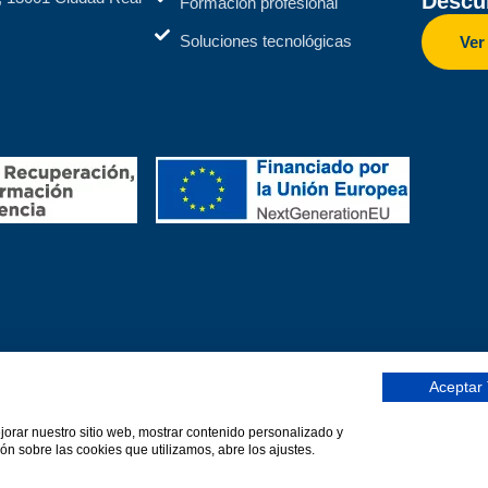
Descub
Formación profesional
Soluciones tecnológicas
Ver
Aceptar
ejorar nuestro sitio web, mostrar contenido personalizado y
DEFOIN)
Una web de Horinteg
ón sobre las cookies que utilizamos, abre los ajustes.
olítica de calidad
Protección de datos
Declaración de accesib