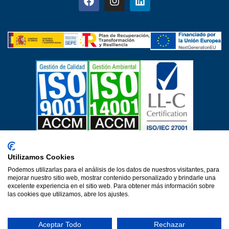
Certificados de calidad
Utilizamos Cookies
Aviso Legal
Política de privacidad
Política de cookies
Podemos utilizarlas para el análisis de los datos de nuestros visitantes, para
Política de calidad
Protección de datos
mejorar nuestro sitio web, mostrar contenido personalizado y brindarle una
Declaración de accesibilidad
excelente experiencia en el sitio web. Para obtener más información sobre
las cookies que utilizamos, abre los ajustes.
Una web de Horinteg
© 2026·Ver 1.0·Formacion Para el Desarrollo e Insercion S.L.
Aceptar Todo
Rechazar