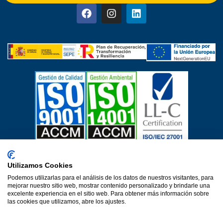
Certificados de calidad
Utilizamos Cookies
Aviso Legal
Política de privacidad
Política de cookies
Podemos utilizarlas para el análisis de los datos de nuestros visitantes, para
Política de calidad
Protección de datos
mejorar nuestro sitio web, mostrar contenido personalizado y brindarle una
Declaración de accesibilidad
excelente experiencia en el sitio web. Para obtener más información sobre
las cookies que utilizamos, abre los ajustes.
Una web de Horinteg