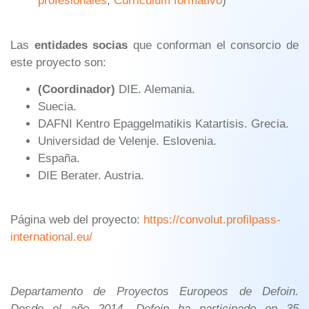
profesionales
,
Curriculum formativo
)
Las
entidades socias
que conforman el consorcio de
este proyecto son:
(Coordinador)
DIE. Alemania.
Suecia.
DAFNI Kentro Epaggelmatikis Katartisis. Grecia.
Universidad de Velenje. Eslovenia.
España.
DIE Berater. Austria.
Página web del proyecto:
https://convolut.profilpass-
international.eu/
Departamento de Proyectos Europeos de Defoin.
Desde el año 2014, Defoin ha participado en 35