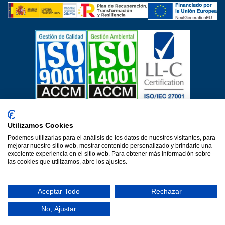
Certificados de calidad
Utilizamos Cookies
Aviso Legal
Política de privacidad
Política de cookies
Podemos utilizarlas para el análisis de los datos de nuestros visitantes, para
Política de calidad
Protección de datos
mejorar nuestro sitio web, mostrar contenido personalizado y brindarle una
Declaración de accesibilidad
excelente experiencia en el sitio web. Para obtener más información sobre
las cookies que utilizamos, abre los ajustes.
Una web de Horinteg
© 2026·Ver 1.0·Formacion Para el Desarrollo e Insercion S.L.
Aceptar Todo
Rechazar
(DEFOIN)
No, Ajustar