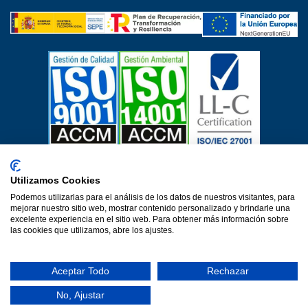
Certificados de calidad
Utilizamos Cookies
Aviso Legal
Política de privacidad
Política de cookies
Podemos utilizarlas para el análisis de los datos de nuestros visitantes, para
Política de calidad
Protección de datos
mejorar nuestro sitio web, mostrar contenido personalizado y brindarle una
excelente experiencia en el sitio web. Para obtener más información sobre
Declaración de accesibilidad
las cookies que utilizamos, abre los ajustes.
Una web de Horinteg
© 2026·Ver 1.0·Formacion Para el Desarrollo e Insercion S.L.
Aceptar Todo
Rechazar
(DEFOIN)
No, Ajustar