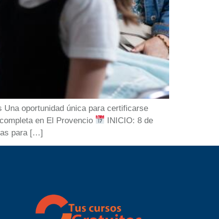
Una oportunidad única para certificarse
l completa en El Provencio
INICIO: 8 de
das para […]