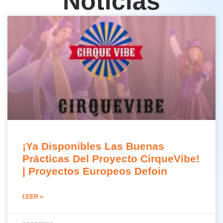
Noticias
¡Ya Disponibles Las Buenas
Prácticas Del Proyecto CirqueVibe!
| Proyectos Europeos Defoin
LEER »