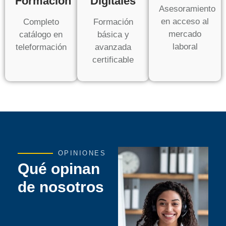
Formación
Digitales
Asesoramiento
en acceso al
Completo
Formación
mercado
catálogo en
básica y
laboral
teleformación
avanzada
certificable
OPINIONES
Qué opinan
de nosotros